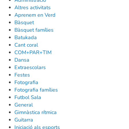
Altres activitats
Aprenem en Verd
Bàsquet
Bàsquet famílies
Batukada
Cant coral
COM+PAR+TIM
Dansa
Extraescolars
Festes
Fotografia
Fotografia famílies
Futbol Sala
General
Gimnàstica rítmica
Guitarra
Iniciació als esports