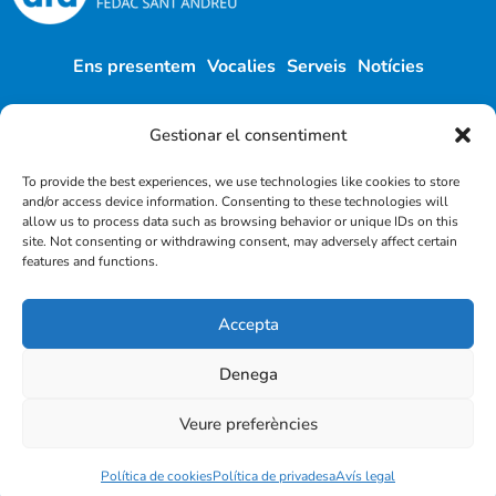
Ens presentem
Vocalies
Serveis
Notícies
Administració
Agenda
Contacte
Enllaços d’interès
Gestionar el consentiment
To provide the best experiences, we use technologies like cookies to store
and/or access device information. Consenting to these technologies will
afafedacsantandreu@gmail.com
allow us to process data such as browsing behavior or unique IDs on this
site. Not consenting or withdrawing consent, may adversely affect certain
features and functions.
Accepta
Denega
Veure preferències
©
2026
AFA FEDAC Sant Andreu
Avís legal
Política de privadesa
Política de cookies
Política de privacitat a les xarxes socials
Política de cookies
Política de privadesa
Avís legal
Dissenyat per
creaescola.com